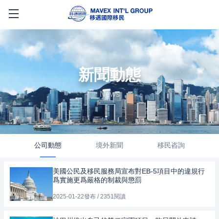
新聞動態
News
公司動態
境外新聞
移民咨詢
美國公民及移民服務局宣布對EB-5項目中的違規行
爲實施更爲嚴格的制裁與懲罰
2025-01-22發布 / 2351閱讀